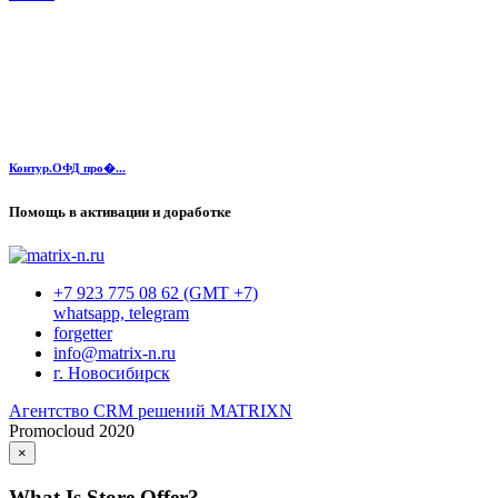
Контур.ОФД про�...
Помощь в активации и доработке
+7 923 775 08 62 (GMT +7)
whatsapp, telegram
forgetter
info@matrix-n.ru
г. Новосибирск
Агентство CRM решений MATRIXN
Promocloud 2020
×
What Is Store Offer?