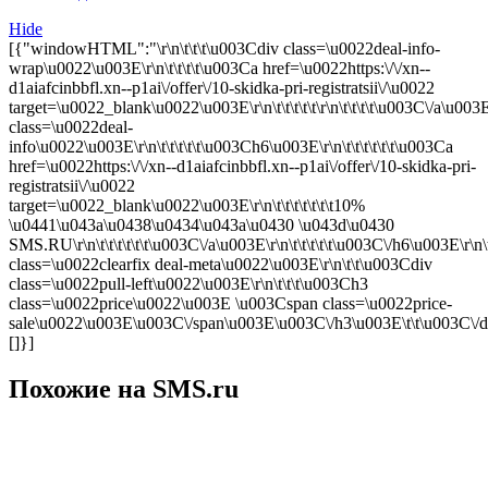
Hide
[{"windowHTML":"\r\n\t\t\t\u003Cdiv class=\u0022deal-info-
wrap\u0022\u003E\r\n\t\t\t\t\u003Ca href=\u0022https:\/\/xn--
d1aiafcinbbfl.xn--p1ai\/offer\/10-skidka-pri-registratsii\/\u0022
target=\u0022_blank\u0022\u003E\r\n\t\t\t\t\t\r\n\t\t\t\t\u003C\/a\u003E
class=\u0022deal-
info\u0022\u003E\r\n\t\t\t\t\t\u003Ch6\u003E\r\n\t\t\t\t\t\t\u003Ca
href=\u0022https:\/\/xn--d1aiafcinbbfl.xn--p1ai\/offer\/10-skidka-pri-
registratsii\/\u0022
target=\u0022_blank\u0022\u003E\r\n\t\t\t\t\t\t\t10%
\u0441\u043a\u0438\u0434\u043a\u0430 \u043d\u0430
SMS.RU\r\n\t\t\t\t\t\t\u003C\/a\u003E\r\n\t\t\t\t\t\u003C\/h6\u003E\r\n\t
class=\u0022clearfix deal-meta\u0022\u003E\r\n\t\t\u003Cdiv
class=\u0022pull-left\u0022\u003E\r\n\t\t\t\u003Ch3
class=\u0022price\u0022\u003E \u003Cspan class=\u0022price-
sale\u0022\u003E\u003C\/span\u003E\u003C\/h3\u003E\t\t\u003C\/div\u0
[]}]
Похожие на SMS.ru