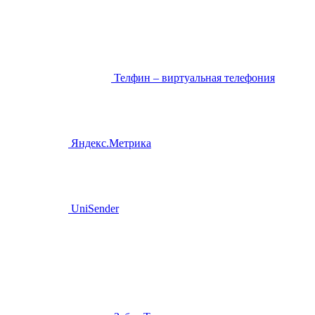
Телфин – виртуальная телефония
Яндекс.Метрика
UniSender